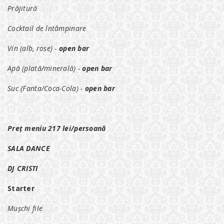
Prăjitură
Cocktail de întâmpinare
Vin (alb, rose) -
open bar
Apă (plată/minerală) -
open bar
Suc (Fanta/Coca-Cola) -
open bar
Preț meniu 217 lei/persoană
SALA DANCE
DJ CRISTI
Starter
Mușchi file