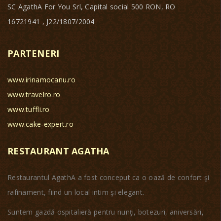
SC AgathA For You Srl, Capital social 500 RON, RO
16721941 , J22/1807/2004
PARTENERI
www.irinamocanu.ro
www.travelro.ro
www.tuffli.ro
www.cake-expert.ro
RESTAURANT AGATHA
Restaurantul AgathA a fost conceput ca o oază de confort şi
rafinament, fiind un local intim şi elegant.
Suntem gazdă ospitalieră pentru nunţi, botezuri, aniversări,