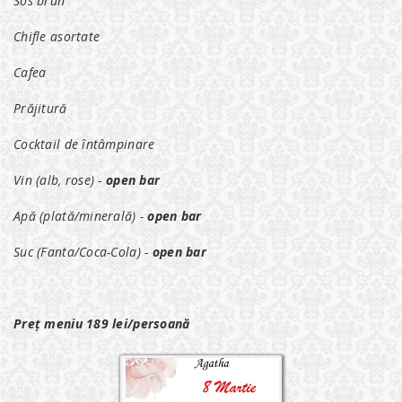
Sos brun
Chifle asortate
Cafea
Prăjitură
Cocktail de întâmpinare
Vin (alb, rose) -
open bar
Apă (plată/minerală) -
open bar
Suc (Fanta/Coca-Cola) -
open bar
Preț meniu 189 lei/persoană