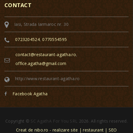
CONTACT
Iasi, Strada Iarmaroc nr. 30
0723204524
,
0770554595
contact@restaurant-agatha.ro
,
office.agatha@gmail.com
http://www.restaurant-agatha.ro
Facebook Agatha
Copyright ©
SC AgathA For You SRL
2026. All rights reserved.
Creat de nibo.ro - realizare site | restaurant | SEO