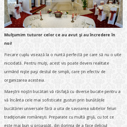
Mulţumim tuturor celor ce au avut şi au încredere în
noi!
Fiecare cuplu visează la o nuntă perfectă pe care să nu o uite
niciodată. Pentru mulţi, acest vis poate deveni realitate
urmând nişte paşi destul de simpli, care ţin efectiv de
organizarea acesteia.
Maeştrii noştri bucătari vă răsfaţă cu diverse bucate pentru a
vă încânta cele mai sofisticate gusturi prin bunătățile
bucătăriei universale fără a uita de savoarea iubitelor feluri
tradiţionale româneşti. Preparate cu multă grijă, cu tot ce
este mai bun şi proaspăt, din dorinţa de a face deliciul