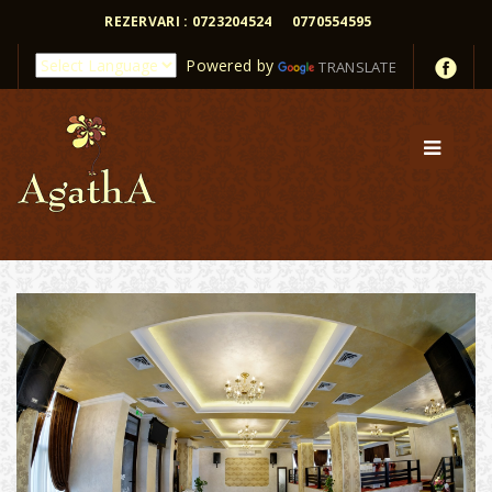
REZERVARI : 0723204524
0770554595
Powered by
TRANSLATE